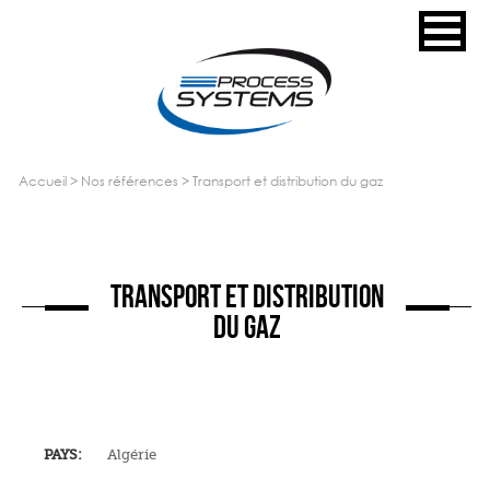
accueil
>
nos références
>
transport et distribution du gaz
TRANSPORT ET DISTRIBUTION
DU GAZ
PAYS:
Algérie