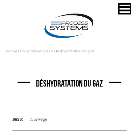
accueil
>
nos références
>
déshydratation du gaz
DÉSHYDRATATION DU GAZ
PAYS:
Norvège