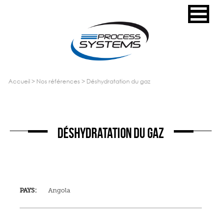
accueil
>
nos références
>
déshydratation du gaz
DÉSHYDRATATION DU GAZ
PAYS:
Angola