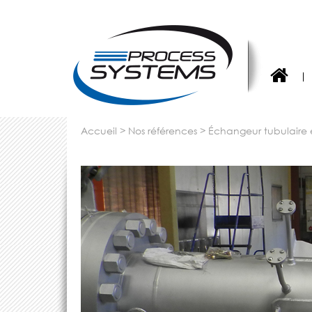
accueil
>
nos références
>
échangeur tubulaire