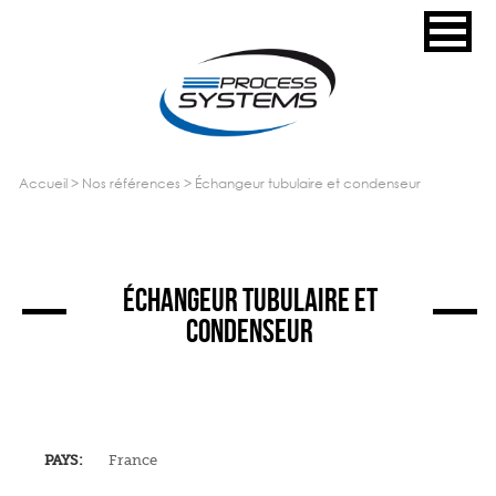
accueil
>
nos références
>
échangeur tubulaire et condenseur
ÉCHANGEUR TUBULAIRE ET
CONDENSEUR
PAYS:
France