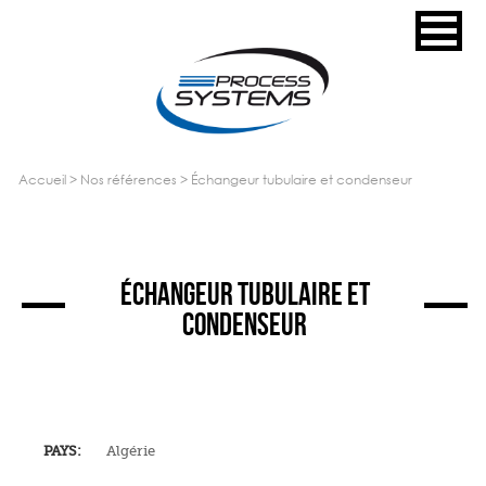
accueil
>
nos références
>
échangeur tubulaire et condenseur
ÉCHANGEUR TUBULAIRE ET
CONDENSEUR
PAYS:
Algérie