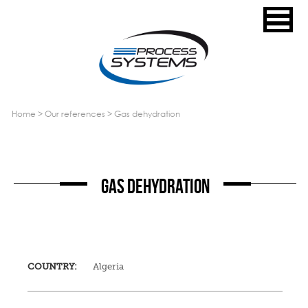
home
>
our references
>
gas dehydration
GAS DEHYDRATION
COUNTRY:
Algeria