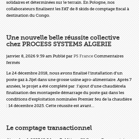
solidaires et déterminées sur le terrain. En Pologne, nos
connait
collaborateurs finalisent les FAT de 8 skids de comptage fiscal à
pas
destination du Congo.
de
saison
!
Une nouvelle belle réussite collective
chez PROCESS SYSTEMS ALGERIE
janvier 8, 2026 9:59 am
Publié par
PS France
Commentaires
sur
fermés
Une
Le 24 décembre 2018, nous avons finalisé l’installation d’un
nouvelle
poste gaz à Jijel dans une grosse usine agro-alimentaire. Après 7
belle
années, le projet a été complété par :l’ajout d’une chaudièrela
réussite
finalisation des montagesle démarrage du poste gaz dans les
collective
conditions d’exploitation nominales Premier feu de la chaudière
chez
: 14 décembre 2025. Cette réussite est avant…
PROCESS
SYSTEMS
ALGERIE
Le comptage transactionnel