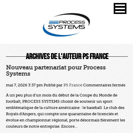
Archives de l'auteur PS France
Nouveau partenariat pour Process
Systems
sur
mai 7, 2026 3:37 pm
Publié par
PS France
Commentaires fermés
Nou
À un peu plus d’un mois du début de la Coupe du Monde de
part
football, PROCESS SYSTEMS choisit de soutenir un sport
pou
emblématique de la culture américaine : le baseball. Le club des
Pro
Royals d’Angers, qui compte une quarantaine de licenciés et
Sys
évolue en championnat régional, porte désormais fièrement les
couleurs de notre entreprise. Encore…