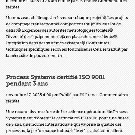
décembre 1, 2025 10:24 am
Publié par
PS France
Commentaires
sur
fermés
Le
Un nouveau challenge à relever sur chaque projet 🚀 Les projets
comptage
de comptage transactionnel comportent toujours leur lot de
transactionnel
défis :🔵 Exigences des autorités métrologiques locales🔵
Diversité des équipements déjà en place chez nos clients🔵
Intégration dans des systèmes existants🔵 Contraintes
techniques spécifiques selon les fournisseurs Cela se traduit par
la nécessité de pouvoir mettre…
Process Systems certifié ISO 9001
pendant 3 ans
novembre 17, 2025 4:00 pm
Publié par
PS France
Commentaires
sur
fermés
Process
Une reconnaissance forte de l’excellence opérationnelle Process
Systems
Systems vient d’obtenir la certification ISO 9001 pour une durée
certifié
de 3 ans, une norme internationale qui valorise la qualité des
ISO
processus, la performance industrielle et la satisfaction client.
9001