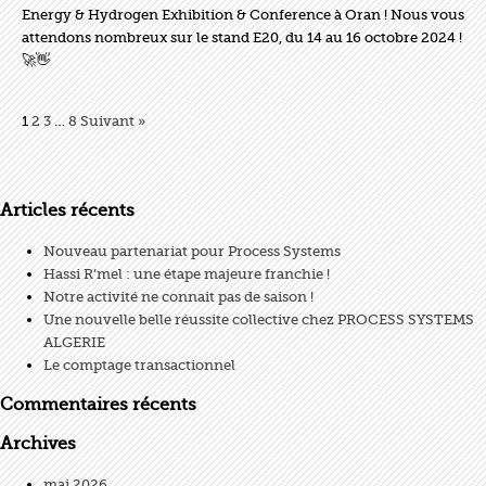
Energy & Hydrogen Exhibition & Conference à Oran ! Nous vous
Nous
attendons nombreux sur le stand E20, du 14 au 16 octobre 2024 !
y
🚀👋
serons
!
1
2
3
…
8
Suivant »
Articles récents
Nouveau partenariat pour Process Systems
Hassi R’mel : une étape majeure franchie !
Notre activité ne connait pas de saison !
Une nouvelle belle réussite collective chez PROCESS SYSTEMS
ALGERIE
Le comptage transactionnel
Commentaires récents
Archives
mai 2026