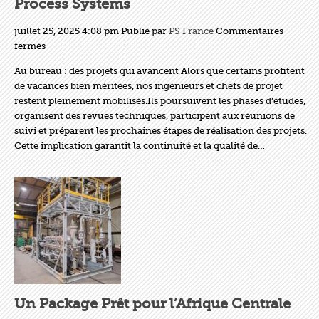
Process Systems
industrielle
juillet 25, 2025 4:08 pm
Publié par
PS France
Commentaires
sur
fermés
L’été
Au bureau : des projets qui avancent Alors que certains profitent
est
de vacances bien méritées, nos ingénieurs et chefs de projet
là,
restent pleinement mobilisés.Ils poursuivent les phases d’études,
mais
organisent des revues techniques, participent aux réunions de
l’activité
suivi et préparent les prochaines étapes de réalisation des projets.
continue
Cette implication garantit la continuité et la qualité de…
chez
Process
Systems
Un Package Prêt pour l’Afrique Centrale