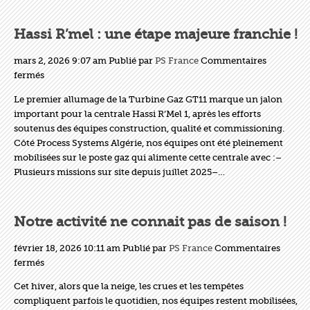
Hassi R’mel : une étape majeure franchie !
mars 2, 2026 9:07 am
Publié par
PS France
Commentaires
sur
fermés
Hassi
Le premier allumage de la Turbine Gaz GT11 marque un jalon
R’mel
important pour la centrale Hassi R’Mel 1, après les efforts
:
soutenus des équipes construction, qualité et commissioning.
une
Côté Process Systems Algérie, nos équipes ont été pleinement
étape
mobilisées sur le poste gaz qui alimente cette centrale avec :–
majeure
Plusieurs missions sur site depuis juillet 2025–…
franchie
!
Notre activité ne connait pas de saison !
février 18, 2026 10:11 am
Publié par
PS France
Commentaires
sur
fermés
Notre
Cet hiver, alors que la neige, les crues et les tempêtes
activité
compliquent parfois le quotidien, nos équipes restent mobilisées,
ne