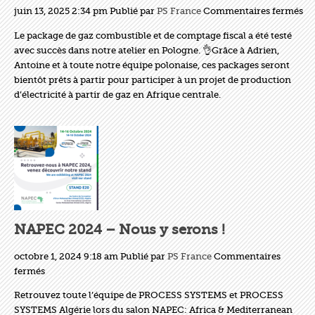
su
juin 13, 2025 2:34 pm
Publié par
PS France
Commentaires fermés
U
Le package de gaz combustible et de comptage fiscal a été testé
Pa
avec succès dans notre atelier en Pologne. 👌Grâce à Adrien,
Pr
Antoine et à toute notre équipe polonaise, ces packages seront
po
bientôt prêts à partir pour participer à un projet de production
l’A
d’électricité à partir de gaz en Afrique centrale.
Ce
NAPEC 2024 – Nous y serons !
octobre 1, 2024 9:18 am
Publié par
PS France
Commentaires
sur
fermés
NAPEC
Retrouvez toute l’équipe de PROCESS SYSTEMS et PROCESS
2024
SYSTEMS Algérie lors du salon NAPEC: Africa & Mediterranean
–