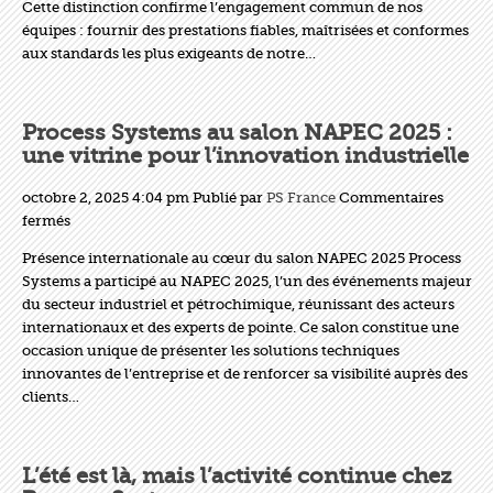
Cette distinction confirme l’engagement commun de nos
pendant
équipes : fournir des prestations fiables, maîtrisées et conformes
3
aux standards les plus exigeants de notre…
ans
Process Systems au salon NAPEC 2025 :
une vitrine pour l’innovation industrielle
octobre 2, 2025 4:04 pm
Publié par
PS France
Commentaires
sur
fermés
Process
Présence internationale au cœur du salon NAPEC 2025 Process
Systems
Systems a participé au NAPEC 2025, l’un des événements majeur
au
du secteur industriel et pétrochimique, réunissant des acteurs
salon
internationaux et des experts de pointe. Ce salon constitue une
NAPEC
occasion unique de présenter les solutions techniques
2025
innovantes de l’entreprise et de renforcer sa visibilité auprès des
:
clients…
une
vitrine
pour
L’été est là, mais l’activité continue chez
l’innovation