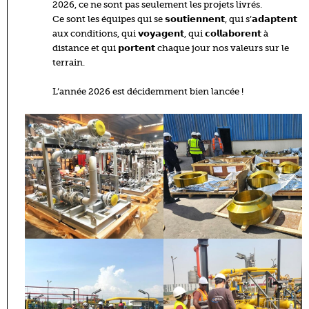
2026, ce ne sont pas seulement les projets livrés.
Ce sont les équipes qui se 𝘀𝗼𝘂𝘁𝗶𝗲𝗻𝗻𝗲𝗻𝘁, qui s’𝗮𝗱𝗮𝗽𝘁𝗲𝗻𝘁
aux conditions, qui 𝘃𝗼𝘆𝗮𝗴𝗲𝗻𝘁, qui 𝗰𝗼𝗹𝗹𝗮𝗯𝗼𝗿𝗲𝗻𝘁 à
distance et qui 𝗽𝗼𝗿𝘁𝗲𝗻𝘁 chaque jour nos valeurs sur le
terrain.
L’année 2026 est décidemment bien lancée !