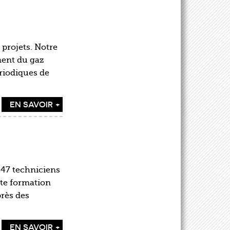
 projets. Notre
ment du gaz
ériodiques de
EN SAVOIR +
 47 techniciens
tte formation
près des
EN SAVOIR +