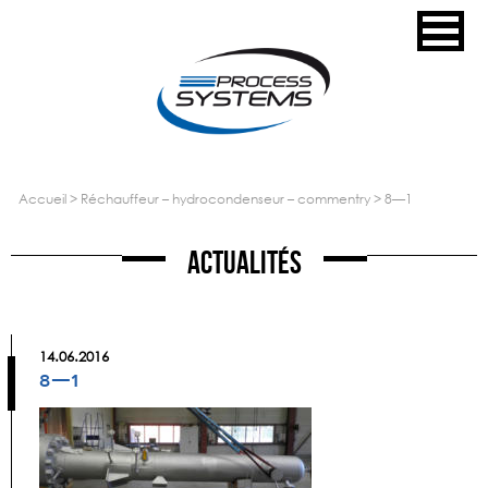
accueil
>
réchauffeur – hydrocondenseur – commentry
>
8—1
Actualités
14.06.2016
8—1