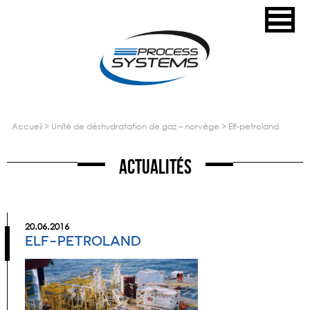
accueil
>
unité de déshydratation de gaz – norvège
>
elf-petroland
Actualités
20.06.2016
ELF-PETROLAND