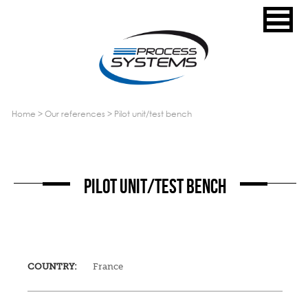
home
>
our references
>
pilot unit/test bench
PILOT UNIT/TEST BENCH
COUNTRY:
France