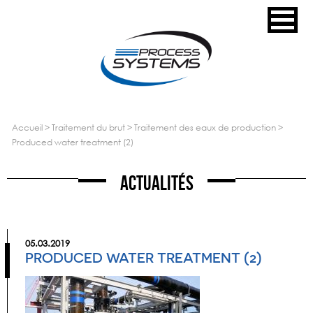
accueil
>
traitement du brut
>
traitement des eaux de production
>
produced water treatment (2)
Actualités
05.03.2019
PRODUCED WATER TREATMENT (2)