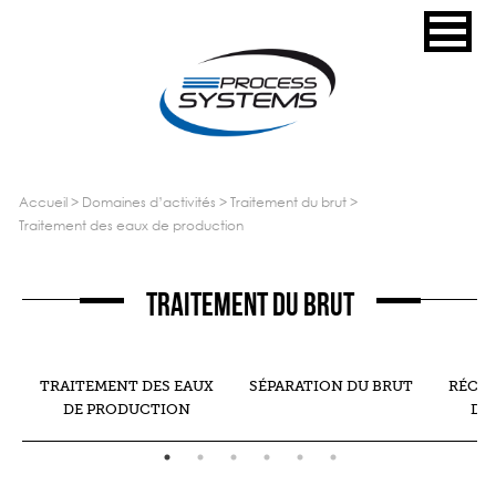
accueil
>
domaines d’activités
>
traitement du brut
>
traitement des eaux de production
Traitement du brut
TRAITEMENT DES EAUX
SÉPARATION DU BRUT
RÉCH
S
DE PRODUCTION
DU