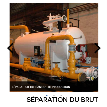
séparateur triphasique de production
echangeurs tubulaires pour le pétrole brut
sép
SÉPARATION DU BRUT