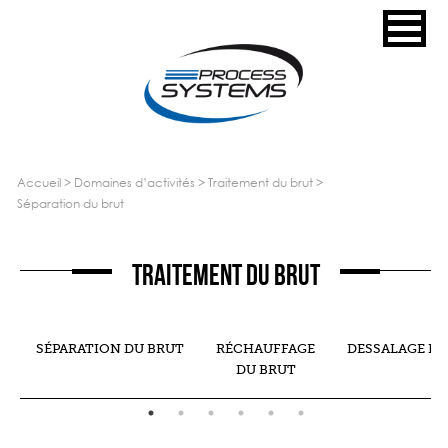
accueil
>
domaines d’activités
>
traitement du brut
>
séparation du brut
Traitement du brut
SÉPARATION DU BRUT
RÉCHAUFFAGE
DESSALAGE DU
S
DU BRUT