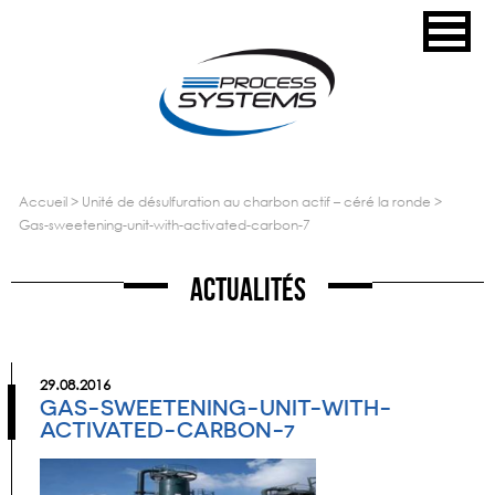
accueil
>
unité de désulfuration au charbon actif – céré la ronde
>
gas-sweetening-unit-with-activated-carbon-7
Actualités
29.08.2016
GAS-SWEETENING-UNIT-WITH-
ACTIVATED-CARBON-7