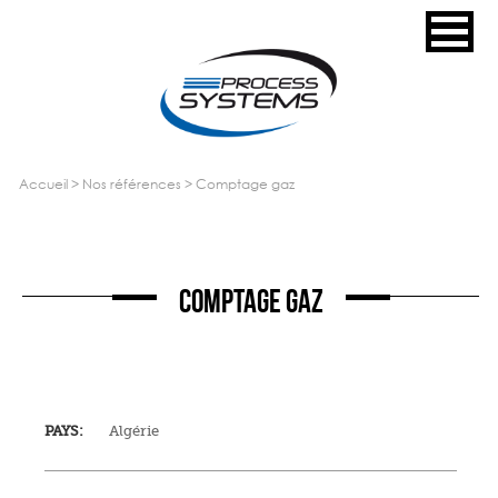
accueil
>
nos références
>
comptage gaz
COMPTAGE GAZ
PAYS:
Algérie