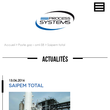
accueil
>
poste gaz – oml 58
>
saipem total
Actualités
13.06.2016
SAIPEM TOTAL