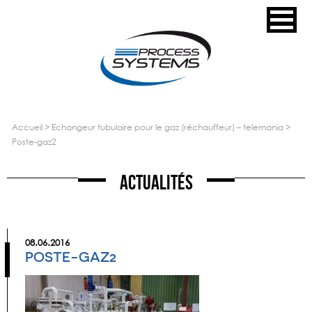
accueil
>
echangeur tubulaire pour le gaz (réchauffeur) – telemania
>
poste-gaz2
Actualités
08.06.2016
POSTE-GAZ2