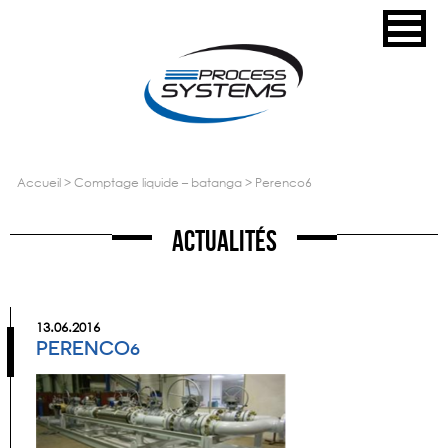
accueil
>
comptage liquide – batanga
>
perenco6
Actualités
13.06.2016
PERENCO6