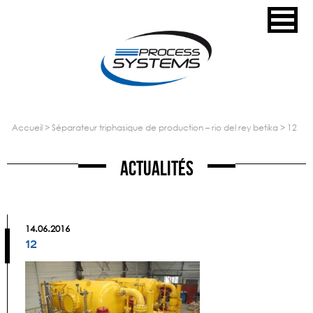
accueil
>
séparateur triphasique de production – rio del rey betika
>
12
Actualités
14.06.2016
12