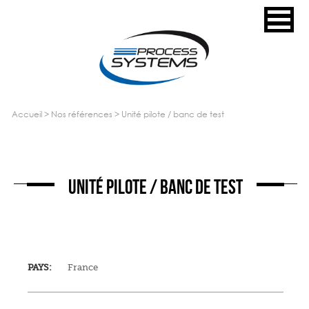
accueil
>
nos références
>
unité pilote / banc de test
UNITÉ PILOTE / BANC DE TEST
PAYS:
France