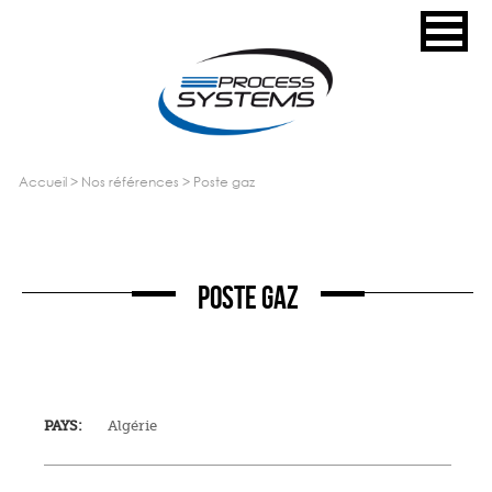
accueil
>
nos références
>
poste gaz
POSTE GAZ
PAYS:
Algérie