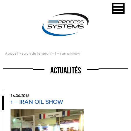
accueil
>
salon de teheran
>
1 – iran oil show
Actualités
16.06.2016
1 – IRAN OIL SHOW