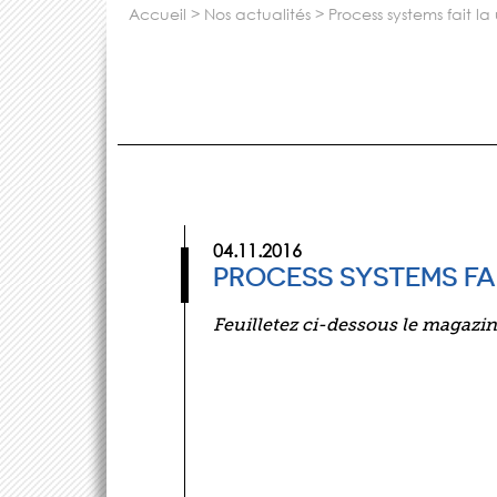
accueil
>
nos actualités
>
process systems fait 
04.11.2016
PROCESS SYSTEMS FA
Feuilletez ci-dessous le magazi