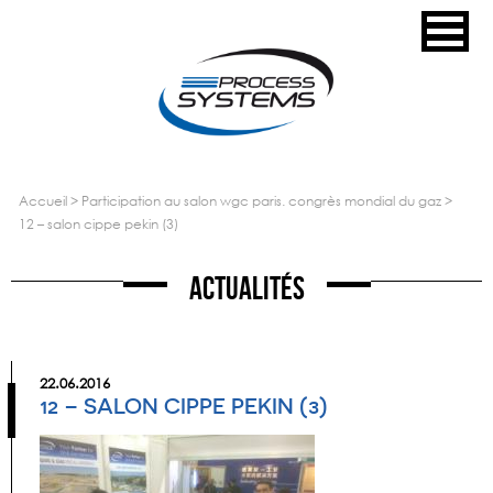
accueil
>
participation au salon wgc paris. congrès mondial du gaz
>
12 – salon cippe pekin (3)
Actualités
22.06.2016
12 – SALON CIPPE PEKIN (3)