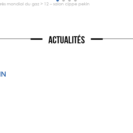
ngrès mondial du gaz
>
12 – salon cippe pekin
Actualités
IN