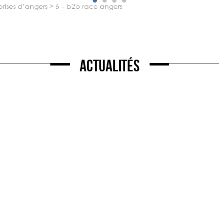
prises d’angers
>
6 – b2b race angers
Actualités