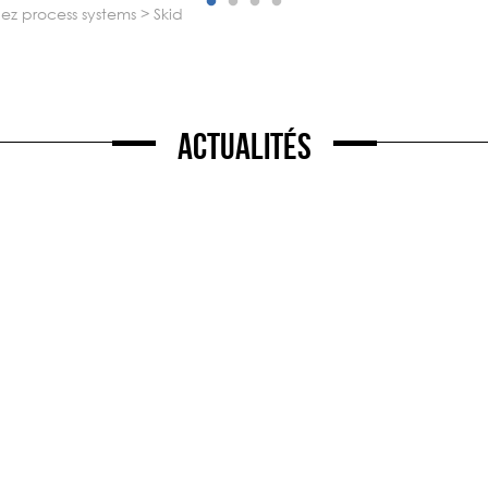
chez process systems
>
skid
Actualités