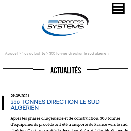
accueil
>
nos actualités
>
300 tonnes direction le sud algerien
Actualités
29.09.2021
300 TONNES DIRECTION LE SUD
ALGERIEN
Après les phases d’ingénierie et de construction, 300 tonnes
d’équipements procédé ont été transporté de France vers le sud
algérien. C’est une
unité de dessalage
de brut à double étages de