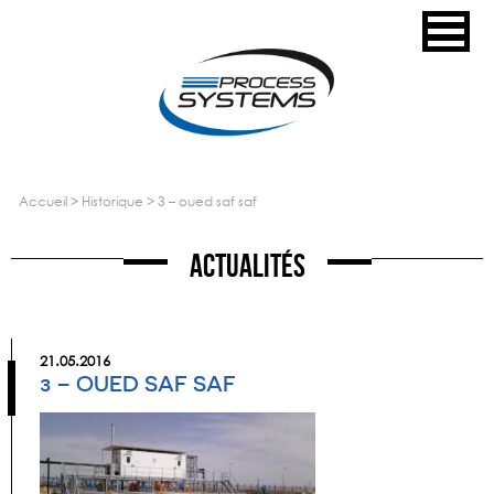
accueil
>
historique
>
3 – oued saf saf
Actualités
21.05.2016
3 – OUED SAF SAF