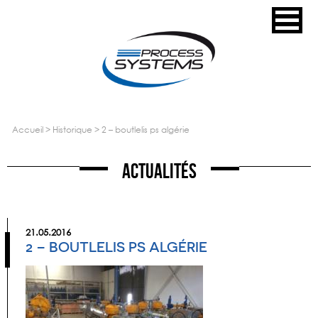
accueil
>
historique
>
2 – boutlelis ps algérie
Actualités
21.05.2016
2 – BOUTLELIS PS ALGÉRIE