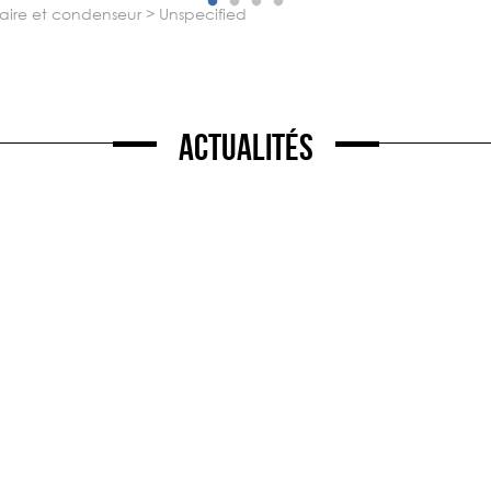
aire et condenseur
>
unspecified
Actualités