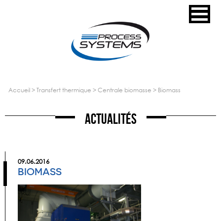
accueil
>
transfert thermique
>
centrale biomasse
>
biomass
Actualités
09.06.2016
BIOMASS