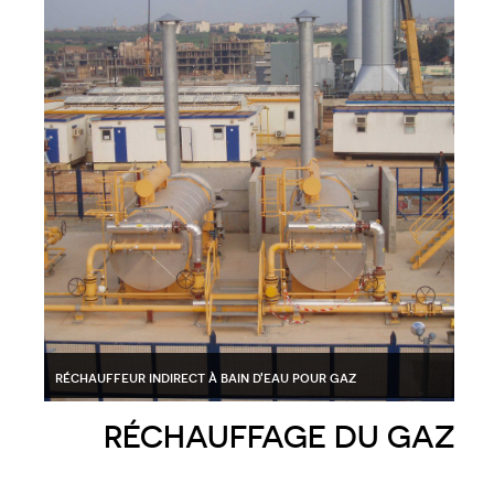
poste de détente
réchauffeur indirect à bain d'eau pour gaz
poste de détente
poste de 
RÉCHAUFFAGE DU GAZ