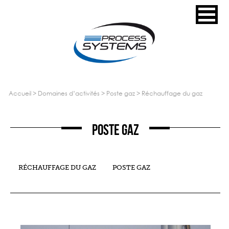
accueil
>
domaines d’activités
>
poste gaz
>
réchauffage du gaz
Poste Gaz
RÉCHAUFFAGE DU GAZ
POSTE GAZ