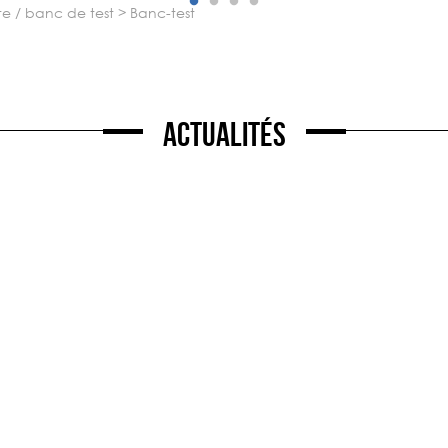
ote / banc de test
>
banc-test
Actualités