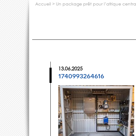
accueil
>
un package prêt pour l’afrique centra
13.06.2025
1740993264616