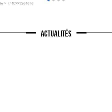
le
>
1740993264616
Actualités