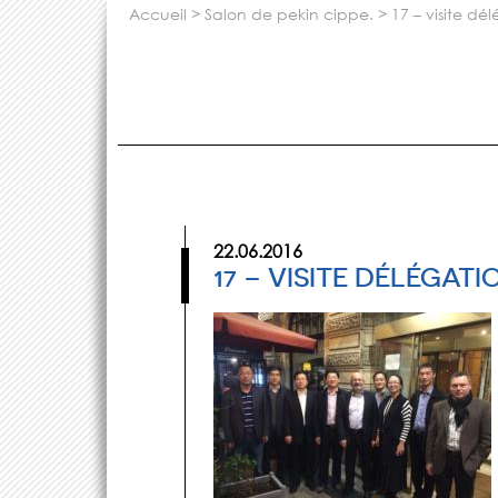
accueil
>
salon de pekin cippe.
>
17 – visite dé
22.06.2016
17 – VISITE DÉLÉGATI