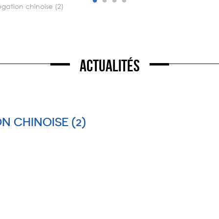
légation chinoise (2)
Actualités
ON CHINOISE (2)