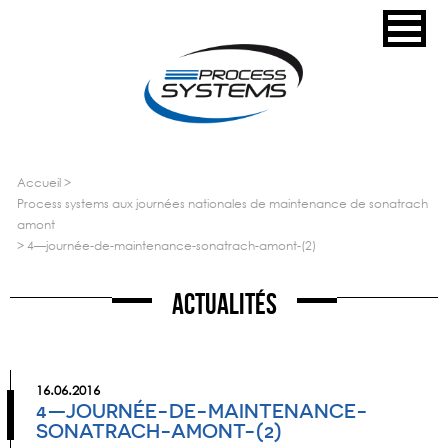
accueil
>
process systems aux journées nationales de maintenance de sonatrach
amont
>
4—journée-de-maintenance-sonatrach-amont-(2)
Actualités
16.06.2016
4—JOURNÉE-DE-MAINTENANCE-
SONATRACH-AMONT-(2)