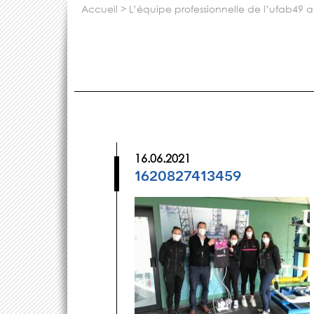
accueil
>
l’équipe professionnelle de l’ufab49 
16.06.2021
1620827413459