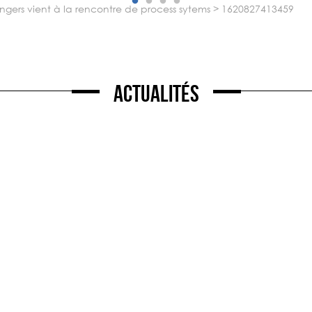
angers vient à la rencontre de process sytems
>
1620827413459
Actualités