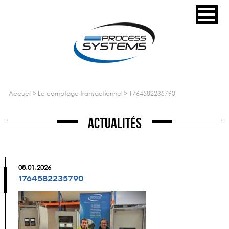
accueil
>
le comptage transactionnel
>
1764582235790
Actualités
08.01.2026
1764582235790