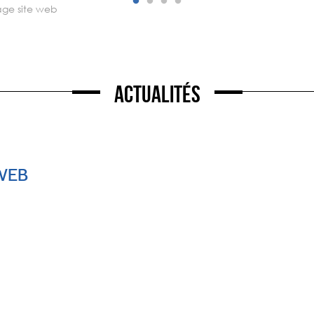
age site web
Actualités
WEB