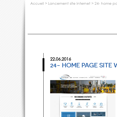
accueil
>
lancement site internet
>
24- home p
22.06.2016
24- HOME PAGE SITE 