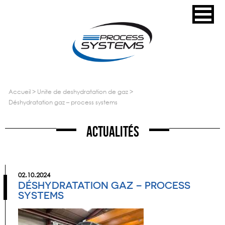
accueil
>
unite de deshydratation de gaz
>
déshydratation gaz – process systems
Actualités
02.10.2024
DÉSHYDRATATION GAZ – PROCESS
SYSTEMS