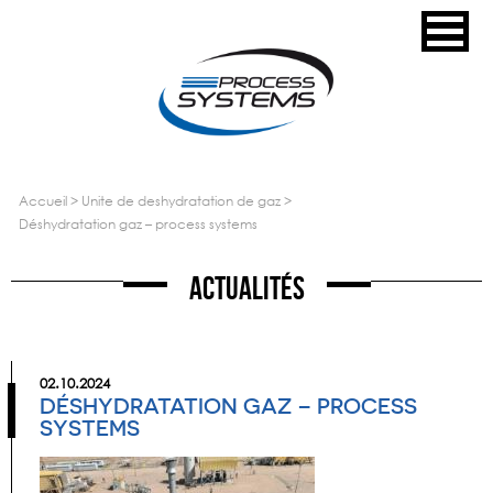
accueil
>
unite de deshydratation de gaz
>
déshydratation gaz – process systems
Actualités
02.10.2024
DÉSHYDRATATION GAZ – PROCESS
SYSTEMS