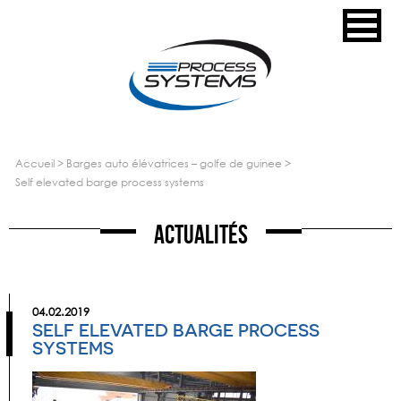
accueil
>
barges auto élévatrices – golfe de guinee
>
self elevated barge process systems
Actualités
04.02.2019
SELF ELEVATED BARGE PROCESS
SYSTEMS