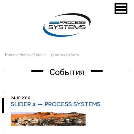
home
>
home
>
slider 4 — process systems
События
24.10.2016
SLIDER 4 — PROCESS SYSTEMS