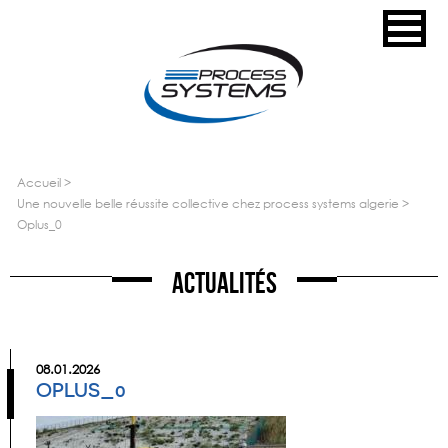
accueil
>
une nouvelle belle réussite collective chez process systems algerie
>
oplus_0
Actualités
08.01.2026
OPLUS_0