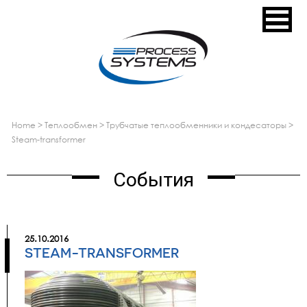
home
>
теплообмен
>
трубчатые теплообменники и кондесаторы
>
steam-transformer
События
25.10.2016
STEAM-TRANSFORMER