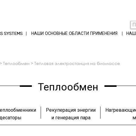
S SYSTEMS
НАШИ ОСНОВНЫЕ ОБЛАСТИ ПРИМЕНЕНИЯ
НАШ
>
теплообмен
>
тепловая электростанция на биомассе
Теплообмен
теплообменники
Рекуперация энергии
Нагревающи
ндесаторы
и генерация пара
м