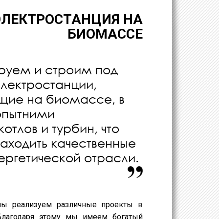
ЭЛЕКТРОСТАНЦИЯ НА
БИОМАССЕ
руем и строим под
электростанции,
ие на биомассе, в
опытними
тлов и турбин, что
находить качественные
ергетической отрасли.
мы реализуем различные проекты в
 Благодаря этому мы имеем богатый