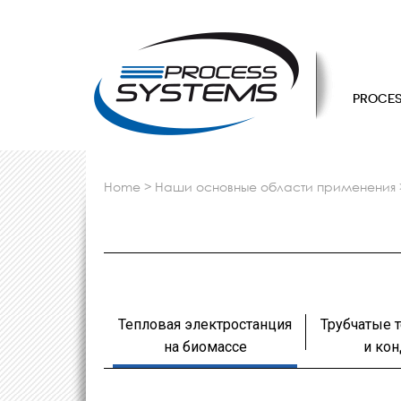
PROCES
home
>
наши основные области применения
Тепловая электростанция
Трубчатые 
на биомассе
и ко